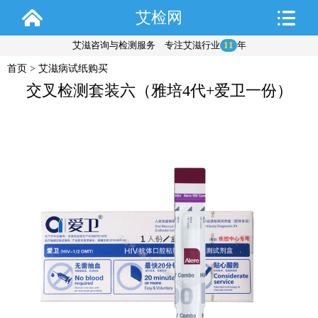
艾检网
艾滋咨询与检测服务 专注艾滋行业
11
年
首页
>
艾滋病试纸购买
交叉检测套装六（雅培4代+爱卫一份）