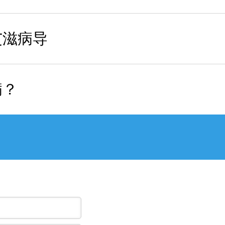
艾滋病导
病？