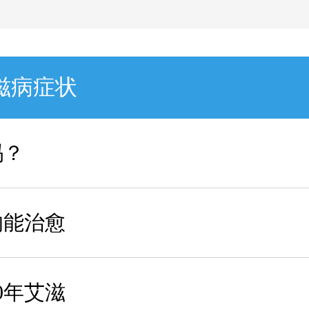
滋病症状
吗？
的能治愈
0年艾滋