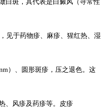
做白斑，其代表是白癜风（寻常性
损害，见于药物疹、麻疹、猩红热、湿
~3mm）、圆形斑疹，压之退色。这
猩红热、风疹及药疹等。皮疹