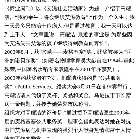
《商业周刊》以《艾滋社会活动家》为题，介绍了高耀
洁。“我的余生，将会继续艾滋教育”;“作为一个医生，我
一天最多只能治十位病人;但是通过教育，我一天可以达
到上千人。”文章里说，高耀洁“最近的事业是:为那些因
为艾滋失去父母的孩子继续得到教育而奔忙”。
2003年8月，获“拉蒙——麦格塞塞”奖，此奖被称为“亚
洲的诺贝尔奖”（如著名物理学家吴大猷曾在1984年获此
殊荣;中国著名水稻专家袁隆平在2001年亦获奖）。
2003年的获奖者有7位，高耀洁获得的是“公共服务
奖”（Public Service)。颁奖大会8月31日在菲律宾举行，
高耀洁请人代领了奖杯、奖品和奖金。马尼拉市市长赠
送一金钥匙，并授予她荣誉市民称号。
组织方对高耀洁的评价是:“通过授予高耀洁医生2003年
度的麦格塞塞公共服务奖，理事会借此表达对她在对抗
中国艾滋病危机中表现的强烈个人献身热情和富于人情
味的工作的赞赏。”