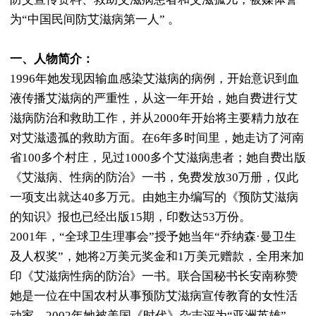
为“中国民间防艾滋病第一人” 。
一、人物简介：
1996年她发现因输血感染艾滋病的病例，开始意识到血
液传播艾滋病的严重性，从这一年开始，她自费进行艾
滋病防治和救助工作，并从2000年开始将主要精力放在
对艾滋遗孤的救助方面。在6年多时间里，她走访了河南
省100多个村庄，见过1000多个艾滋病患者；她自费出版
《艾滋病、性病的防治》一书，免费发放30万册，仅此
一项支出就达40多万元。由她主办编写的《预防艾滋病
的知识》报也已经出版15期，印数达53万份。
2001年，“全球卫生理事会”授予她当年“乔纳森·曼卫生
及人权奖”，她将2万美元奖金和1万美元赠款，全用来加
印《艾滋病性病的防治》一书。联合国秘书长安南称赞
她是一位在中国农村从事预防艾滋病宣传教育的女性活
动家。2002年她被美国《时代》杂志评为“亚洲英雄”、