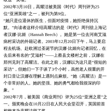
2002年3月10日，高耀洁被美国《时代》周刊评为25
位“亚洲英雄”之一，被列为第9位。
“她只是位退休的医生，但面对疫情，她拒绝保持沉
默。”向读者这样介绍高耀洁的是《时代》周刊驻上海记
者汉娜·比姬（Hannah Beech）。她是第一位去河南艾滋
病村采访的外籍记者。2003年12月20日下午，马上要启
程去机场、赴欧洲过圣诞节的汉娜·比姬向记者回忆，在
去后来有名的“艾滋村”——上蔡县文楼村之前，汉娜在
郑州见到了高耀洁。在此之前，汉娜以为这只是“很短的
采访”，但她们一下子谈了3个小时，虽然老人很重的开
封口音让汉娜在理解上遇到点麻烦。“她（高耀洁）是一
个非常好的人。她的坚强、她的勇气都给我很深的印
象。”
2002年7月，被美国《商业周刊》评为25位“亚洲之星”之
一。颁奖晚会在10月22日在人民大会堂召开，英国前首
相梅杰为高耀洁颁了奖。