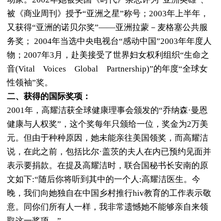
被《商业周刊》授予“亚洲之星”称号；2003年上半年，
又获得“亚洲的诺贝尔奖”——亚洲拉蒙－麦格塞公共服
务奖； 2004年当选中央电视台“感动中国”2003年年度人
物；2007年3月，赴美接受了世界妇女权利组织“生命之
音(Vital Voices Global Partnership)”的年度“全球女
性领袖”奖。
二、获得的国际奖项：
2001年，高耀洁获全球健康理事会颁发的“乔纳森·曼恩
健康与人权奖”，这个奖每年只颁给一位，奖金为2万美
元。但由于种种原因，她未能亲往美国领奖，而高耀洁
说，在此之前，包括比尔·盖茨的夫人在内已预约见面并
表示要捐款。在提及高耀洁时，联合国秘书长安南的原
文如下:“随后你将听到其中的一个人:高耀洁医生。今
晚，我们向她独自在中国乡村推行hiv教育的工作表示敬
意。同你们所有人一样，我非常遗憾她不能够亲自来领
取这一奖项。”